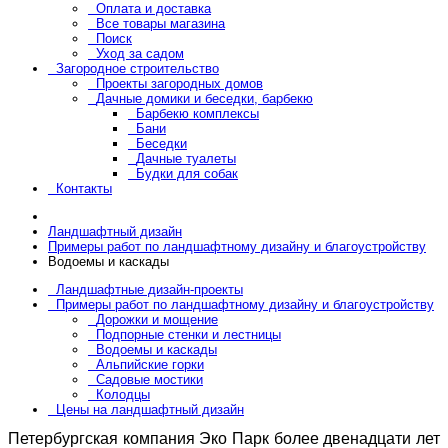
Оплата и доставка
Все товары магазина
Поиск
Уход за садом
Загородное строительство
Проекты загородных домов
Дачные домики и беседки, барбекю
Барбекю комплексы
Бани
Беседки
Дачные туалеты
Будки для собак
Контакты
Ландшафтный дизайн
Примеры работ по ландшафтному дизайну и благоустройству
Водоемы и каскады
Ландшафтные дизайн-проекты
Примеры работ по ландшафтному дизайну и благоустройству
Дорожки и мощение
Подпорные стенки и лестницы
Водоемы и каскады
Альпийские горки
Садовые мостики
Колодцы
Цены на ландшафтный дизайн
Петербургская компания Эко Парк более двенадцати лет