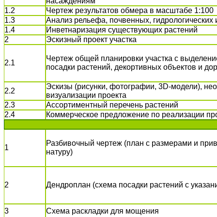
насаждениям
1.2
Чертеж результатов обмера в масштабе 1:100
1.3
Анализ рельефа, почвенных, гидрологических 
1.4
Инветнаризация существующих растений
2
Эскизный проект участка
Чертеж общей планировки участка с выделени
2.1
посадки растений, декортивных объектов и до
Эскизы (рисунки, фотографии, 3D-модели), н
2.2
визуализации проекта
2.3
Ассортиментный перечень растений
2.4
Коммерческое предложение по реализации пр
Разбивочный чертеж (план с размерами и прив
1
натуру)
2
Дендроплан (схема посадки растений с указан
3
Схема раскладки для мощения