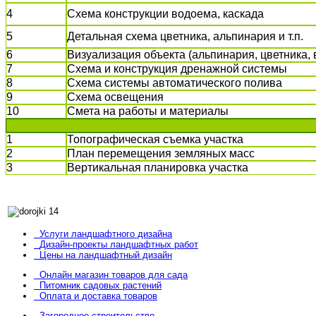
4
Схема конструкции водоема, каскада
5
Детальная схема цветника, альпинария и т.п.
6
Визуализация объекта (альпинария, цветника, в
7
Схема и конструкция дренажной системы
8
Схема системы автоматического полива
9
Схема освещения
10
Смета на работы и материалы
1
Топографическая съемка участка
2
План перемещения земляных масс
3
Вертикальная планировка участка
Услуги ландшафтного дизайна
Дизайн-проекты ландшафтных работ
Цены на ландшафтный дизайн
Онлайн магазин товаров для сада
Питомник садовых растений
Оплата и доставка товаров
Загородное строительство