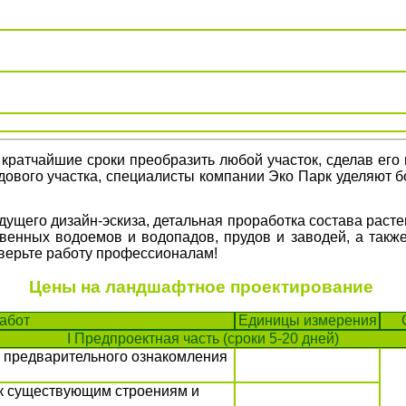
ратчайшие сроки преобразить любой участок, сделав его
дового участка, специалисты компании Эко Парк уделяют
дущего дизайн-эскиза, детальная проработка состава расте
венных водоемов и водопадов, прудов и заводей, а такж
верьте работу профессионалам!
Цены на ландшафтное проектирование
абот
Единицы измерения
I
Предпроектная часть (
сроки 5-20 дней)
 предварительного ознакомления
 к существующим строениям и