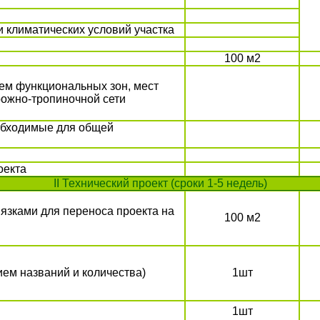
и климатических условий участка
100 м2
ем функциональных зон, мест
рожно-тропиночной сети
еобходимые для общей
оекта
II
Технический проект (
сроки 1-5 недель)
язками для переноса проекта на
100 м2
ием названий и количества)
1шт
1шт