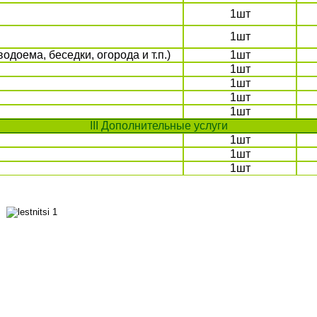
1шт
1шт
одоема, беседки, огорода и т.п.)
1шт
1шт
1шт
1шт
1шт
III Дополнительные услуги
1шт
1шт
1шт