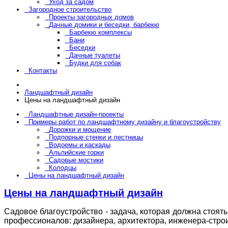
Уход за садом
Загородное строительство
Проекты загородных домов
Дачные домики и беседки, барбекю
Барбекю комплексы
Бани
Беседки
Дачные туалеты
Будки для собак
Контакты
Ландшафтный дизайн
Цены на ландшафтный дизайн
Ландшафтные дизайн-проекты
Примеры работ по ландшафтному дизайну и благоустройству
Дорожки и мощение
Подпорные стенки и лестницы
Водоемы и каскады
Альпийские горки
Садовые мостики
Колодцы
Цены на ландшафтный дизайн
Цены на ландшафтный дизайн
Садовое благоустройство - задача, которая должна стоят
профессионалов: дизайнера, архитектора, инженера-строит