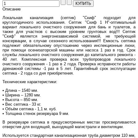
Описание
Локальная канализация (септик) "Скиф" подходит для
круглогодичного использования. Септик "Скиф 1 Н"-оптимальный
вариант локального очистного сооружения для бань и туалетов, а
также для участков с высоким уровнем грунтовых вод!!! Септик
"Скиф" является энергонезависимой системой, не требующей
консервации, в случае сезонного использования!!! Емкость септика
подлежит обязательному опустошению через инспекционные люки,
при помощи осенизаторской машины или насоса 1 раз в год. Срок
службы локального очистного сооружения до капитального ремонта -
40 лет. Комплексная проверка всех трубопроводов локального
очистного сооружения - 1 раз в 2 года. Проверка исправности работы
дренажной системы -1 раз в 5 лет. Гарантийный срок эксплуатации
септика - 2 года со дня приобретения.
Технические характеристики:
• Длина – 1540 мм.
• Ширина – 1280 мм.
• Высота – 850 мм.
• Вес септика - 33 кг.
• Объём септика - 1,1 м. куб.
• Толщина стенок резервуара 9 мм.
В резервуаре септика в предусмотренных местах просверливаются
отверстия для входящей, выходящей магистрали и вентиляции.
Используется стандартная канализационная труба диаметром 110 мм,